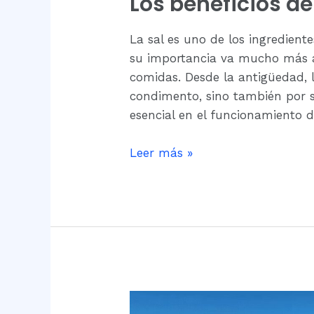
Los beneficios de 
beneficios
de
La sal es uno de los ingredien
la
su importancia va mucho más a
sal
comidas. Desde la antigüedad, 
para
condimento, sino también por s
la
esencial en el funcionamiento
salud
Leer más »
Producción