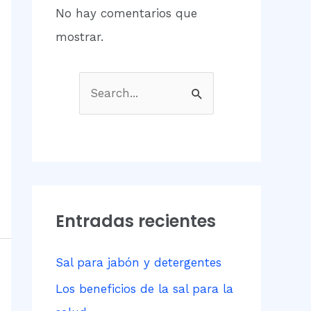
No hay comentarios que
mostrar.
B
u
s
c
a
r
Entradas recientes
p
Sal para jabón y detergentes
o
r
Los beneficios de la sal para la
: