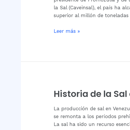
la Sal (Caveinsal), el país ha 
superior al millón de tonelada
Leer más »
Historia de la Sa
Historia
de
la
La producción de sal en Venezue
Sal
se remonta a los períodos preh
en
La sal ha sido un recurso esenc