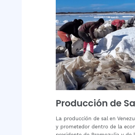
de
Sal
en
Venezuela
Producción de Sa
La producción de sal en Venezu
y prometedor dentro de la econ
presidente de Promozulia y de 